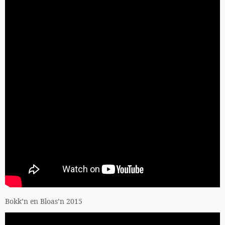
Bokk’n en Bloas’n 2015