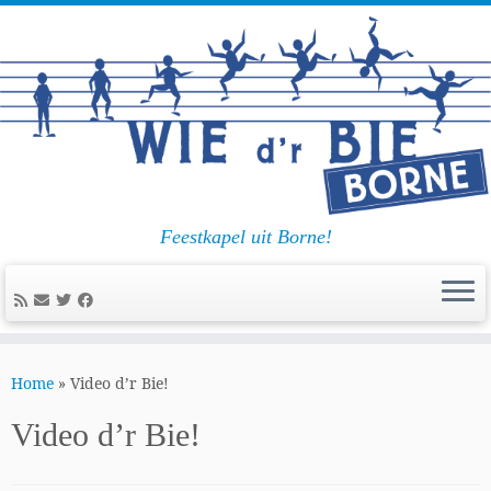
Feestkapel uit Borne!
Ga
naar
Home
»
Video d’r Bie!
inhoud
Video d’r Bie!