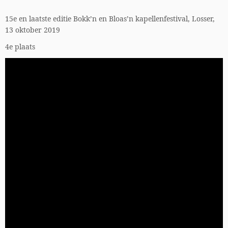
15e en laatste editie Bokk’n en Bloas’n kapellenfestival, Losser,
13 oktober 2019
4e plaats