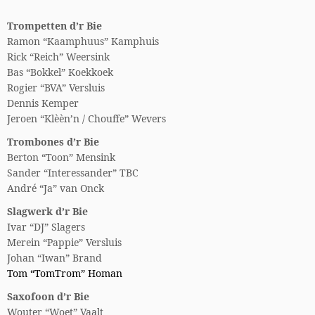
Trompetten d’r Bie
Ramon “Kaamphuus” Kamphuis
Rick “Reich” Weersink
Bas “Bokkel” Koekkoek
Rogier “BVA” Versluis
Dennis Kemper
Jeroen “Klèèn’n / Chouffe” Wevers
Trombones d’r Bie
Berton “Toon” Mensink
Sander “Interessander” TBC
André “Ja” van Onck
Slagwerk d’r Bie
Ivar “DJ” Slagers
Merein “Pappie” Versluis
Johan “Iwan” Brand
Tom “TomTrom” Homan
Saxofoon d’r Bie
Wouter “Woet” Vaalt